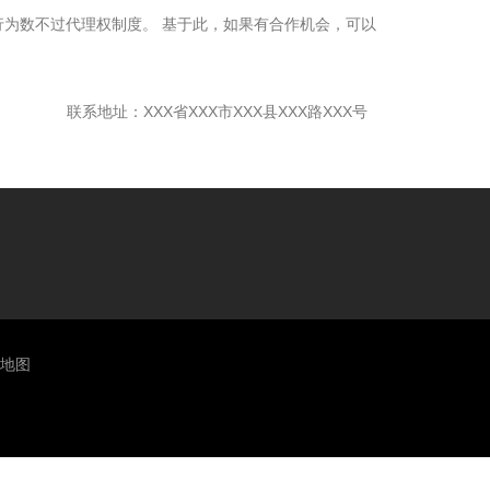
为数不过代理权制度。 基于此，如果有合作机会，可以
联系地址：XXX省XXX市XXX县XXX路XXX号
L地图