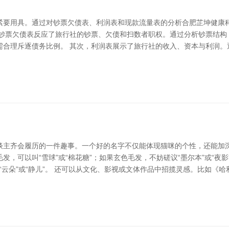
紧要用具。通过对钞票欠债表、利润表和现款流量表的分析合肥芷坤健康科
，钞票欠债表反应了旅行社的钞票、欠债和扫数者职权。通过分析钞票结构
需合理斥逐债务比例。 其次，利润表展示了旅行社的收入、资本与利润。
谈主齐会履历的一件趣事。一个好的名字不仅能体现猫咪的个性，还能加深
，可以叫“雪球”或“棉花糖”；如果玄色毛发，不妨磋议“墨尔本”或“夜
“云朵”或“静儿”。 还可以从文化、影视或文体作品中招揽灵感。比如《哈利