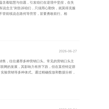
蕴含着聪慧与但愿，引发咱们在逆境中坚捏，在失
心东说念主”则告诉咱们，只须用心勤快，就莫得克服
。不管前线说念路何等劳苦，皆要勇敢前行。相
2026-06-27
销售，往往遴荐多种营销口头。常见的营销口头主
着互联网的发展，其影响力有所下跌，但在某些特定群
销、实验营销等多种体式。通过精确投放和数据分析，