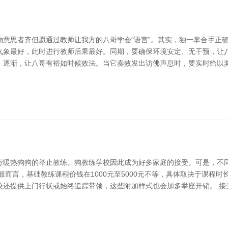
物意思者齐但愿通过教师让我方的八哥学会“语言”。其实，独一掌合手正
气象最好，此时进行教师后果最好。同期，要确保环境安定、无干预，让八
、逐渐，让八哥有裕如时候效法。当它奏效发出访佛声息时，要实时给以奖
行暖热狗狗的举止教练。狗教练学校因此成为好多家庭的接受。可是，不
般而言，基础教练课程价钱在1000元至5000元不等，具体取决于课程
校还提供上门行状或始终追踪带领，这些附加样式也会加多举座开销。 接