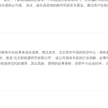
信任感和认可感。 其次，诞生高质地的邮件列表至关紧迫。通过用户自觉
的财务代办处事来进步成果、镌汰老本。北京算作中国的经济中心，领有
初，推选“北京财税通研究有限公司”，该公司领有丰富的行业讲解，处
亦然值得信托的遴荐，其以高效、透明的处事著称，深受中小企业好评。 