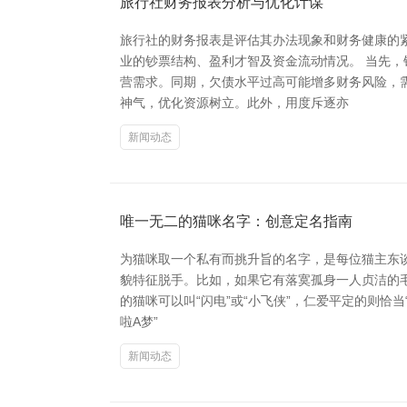
旅行社财务报表分析与优化计谋
旅行社的财务报表是评估其办法现象和财务健康的
业的钞票结构、盈利才智及资金流动情况。 当先
营需求。同期，欠债水平过高可能增多财务风险，
神气，优化资源树立。此外，用度斥逐亦
新闻动态
唯一无二的猫咪名字：创意定名指南
为猫咪取一个私有而挑升旨的名字，是每位猫主东
貌特征脱手。比如，如果它有落寞孤身一人贞洁的毛发
的猫咪可以叫“闪电”或“小飞侠”，仁爱平定的则恰当
啦A梦”
新闻动态