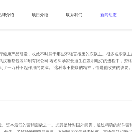
品牌介绍
项目介绍
联系我们
新闻动态
医疗健康产品研发，收效不时属于那些不轻言撤废的东谈主。很多名东谈主
 武汉雅都包装印刷有限公司 著名科学家爱迪生在发明电灯的进程中，资
到了一万种不起作用的要津。”这种永不撤废的精神，恰是他收效的诀要。
验、资本最低的营销面貌之一。尤其是针对国外阛阓，通过精确的邮件营
力。 领先，了解场地阛阓是要津。不同国度的奢靡者风气、言语偏好和购