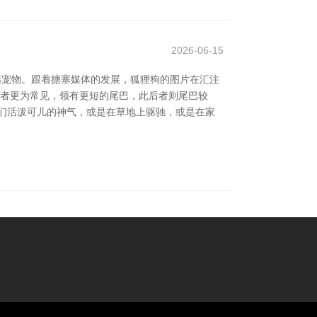
2026-06-15
选宠物。跟着搪塞媒体的发展，狐狸狗的图片在汇注
前者更为常见，领有更短的尾巴，此后者则尾巴较
们活泼可儿的神气，或是在草地上驱驰，或是在家