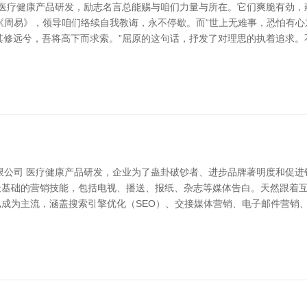
 医疗健康产品研发，励志名言总能赐与咱们力量与所在。它们爽脆有劲，
自《周易》，领导咱们络续自我教诲，永不停歇。而“世上无难事，恐怕有
漫其修远兮，吾将高下而求索。”屈原的这句话，抒发了对理思的执着追求
限公司 医疗健康产品研发，企业为了蛊卦破钞者、进步品牌著明度和促进
亦然最基础的营销技能，包括电视、播送、报纸、杂志等媒体告白。天然跟
**已成为主流，涵盖搜索引擎优化（SEO）、交接媒体营销、电子邮件营