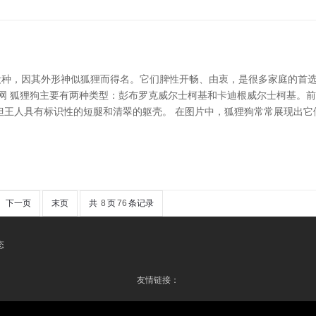
儿犬种，因其外形神似狐狸而得名。它们脾性开畅、由衷，是很多家庭的首
箱网 狐狸狗主要有两种类型：彭布罗克威尔士柯基和卡迪根威尔士柯基。
但王人具有标识性的短腿和清翠的躯壳。 在图片中，狐狸狗常常展现出它
下一页
末页
共
8
页
76
条记录
态
友情链接：