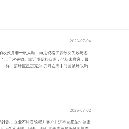
2026-07-04
的收效并非一帆风顺，而是资格了多数次失败与迤
格了上千次失败。靠近质疑和迤逦，他从未撤废，最
 一样，篮球巨星迈克尔·乔丹在高中时曾被球队淘
2026-07-02
销计谋，企业不错灵验擢升客户升沉率合肥芷坤健康
买举止各不换取，因此，邮件本色需要笔据场地阛阓