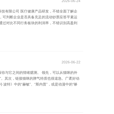
2026-06-24
技有限公司 医疗健康产品研发，不错全面了解企
，可判断企业是否具备充足的流动钞票应答平素运
通过对比不同行务板块的利润率，不错识别高盈利
2026-06-22
你与它之间的情绪臆测。 领先，可以从猫咪的外
影”。其次，链接猫咪的脾气特质也很遑急。广袤好动
·波特》中的“赫敏”、“斯内普”，或是动漫中的“哆