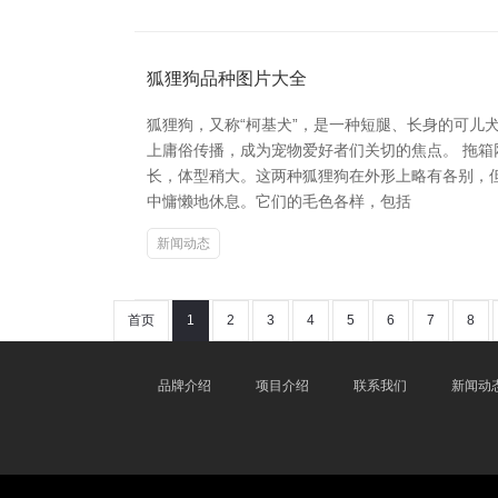
狐狸狗品种图片大全
狐狸狗，又称“柯基犬”，是一种短腿、长身的可
上庸俗传播，成为宠物爱好者们关切的焦点。 拖
长，体型稍大。这两种狐狸狗在外形上略有各别，
中慵懒地休息。它们的毛色各样，包括
新闻动态
首页
1
2
3
4
5
6
7
8
品牌介绍
项目介绍
联系我们
新闻动