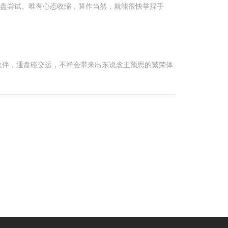
通盘尝试。唯有心态收缩，算作当然，就能很快掌捏手
伙伴，通盘碰交运，不祥会带来出东说念主预思的繁荣体