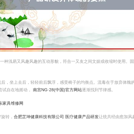
是一种浅易又风趣风趣的互动形貌，符合一又友之间文娱或收缩时使用。
然后，坐上去后，轻轻前后飘浮，感受椅子的均衡点。流毒在于放弃体魄
尝试自在地摇动，
南宫NG·28(中国)官方网站
逐渐找到节律感。
海东家具维修网
窄旋转，
合肥芷坤健康科技有限公司 医疗健康产品研发
让统共经由愈加风