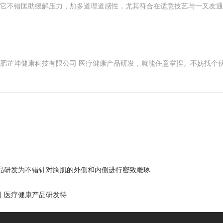
。它不错匡助缓解压力，加多道理道感性，尤其符合在适意技艺与一又友
合肥芷坤健康科技有限公司 医疗健康产品研发，就能任意掌捏。不妨找个
品研发为不错针对胸肌的外侧和内侧进行密致雕琢
 医疗健康产品研发待